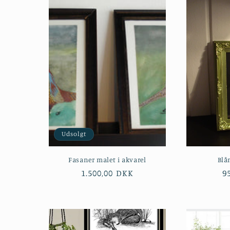
Udsolgt
Fasaner malet i akvarel
Blå
Normalpris
1.500,00 DKK
N
9