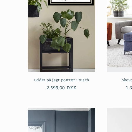
Odder på jagt portræt i tusch
Skovd
Normalpris
2.599,00 DKK
No
1.