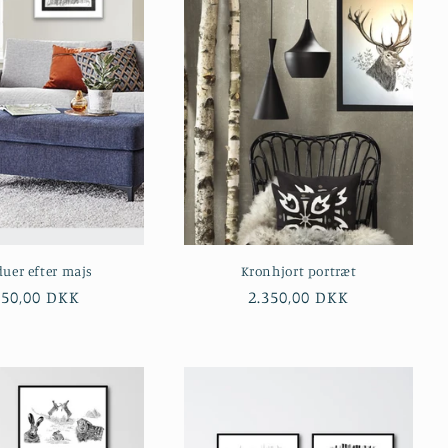
uer efter majs
Kronhjort portræt
rmalpris
350,00 DKK
Normalpris
2.350,00 DKK