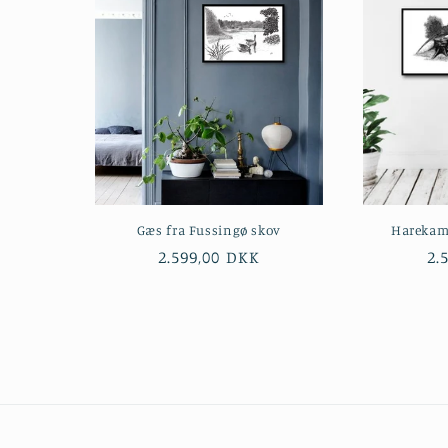
Gæs fra Fussingø skov
Harekam
Normalpris
2.599,00 DKK
No
2.