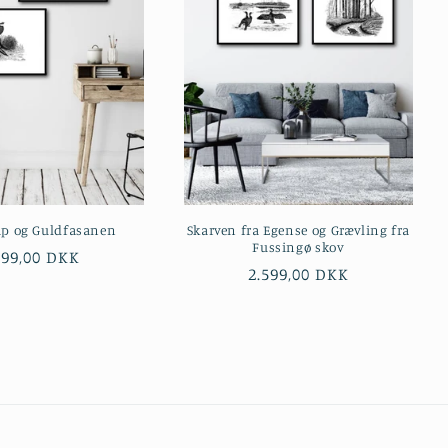
p og Guldfasanen
Skarven fra Egense og Grævling fra
Fussingø skov
rmalpris
599,00 DKK
Normalpris
2.599,00 DKK