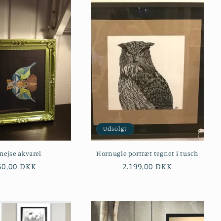
Udsolgt
mejse akvarel
Hornugle portræt tegnet i tusch
ormalpris
50,00 DKK
Normalpris
2.199,00 DKK