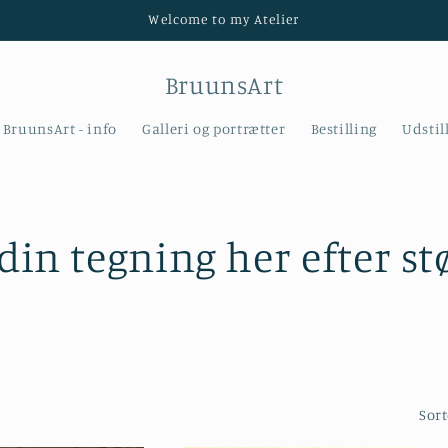
Welcome to my Atelier
BruunsArt
BruunsArt - info
Galleri og portrætter
Bestilling
Udstil
 din tegning her efter st
Sort